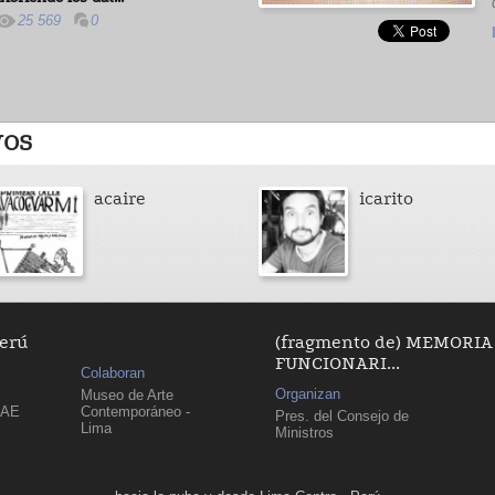
25 569
0
VOS
acaire
icarito
Perú
(fragmento de) MEMORIA
FUNCIONARI...
Colaboran
Organizan
Museo de Arte
PAE
Contemporáneo -
Pres. del Consejo de
Lima
Ministros