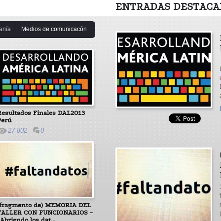
ENTRADAS DESTACA
anía
Medios de comunicacón
Resultados Finales DAL2013
Perú
27 802
0
(fragmento de) MEMORIA DEL
TALLER CON FUNCIONARIOS -
Abriendo los dat...