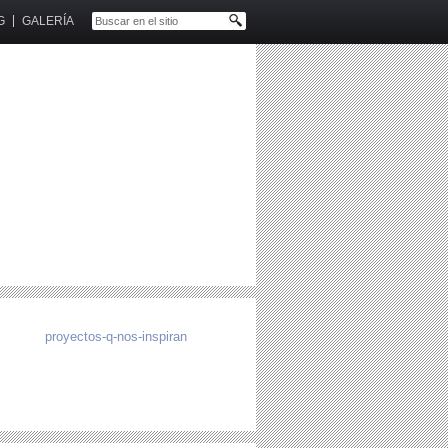
G
GALERÍA
proyectos-q-nos-inspiran