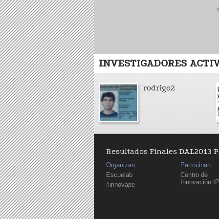
INVESTIGADORES ACTI
rodrigo2
Resultados Finales DAL2013 
Organizan
Patrocinan
Escuelab
Centro de
Innovación I
#innovape
Páginas