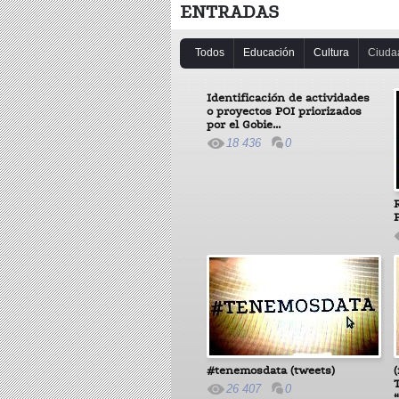
ENTRADAS
Todos
Educación
Cultura
Ciuda
Identificación de actividades
o proyectos POI priorizados
por el Gobie...
18 436
0
#tenemosdata (tweets)
26 407
0
“