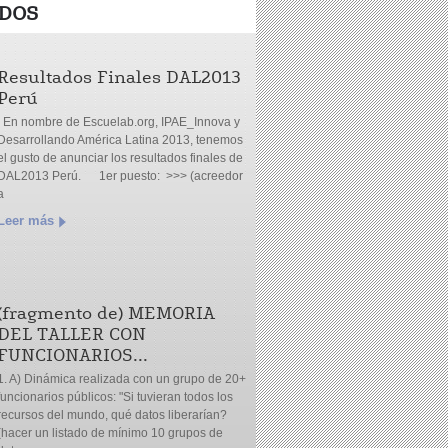
DOS
Resultados Finales DAL2013
Perú
En nombre de Escuelab.org, IPAE_Innova y
Desarrollando América Latina 2013, tenemos
el gusto de anunciar los resultados finales de
DAL2013 Perú. 1er puesto: >>> (acreedor
a
Leer más
(fragmento de) MEMORIA
DEL TALLER CON
FUNCIONARIOS...
1. A) Dinámica realizada con un grupo de 20+
funcionarios públicos: "Si tuvieran todos los
recursos del mundo, qué datos liberarían?
(hacer un listado de mínimo 10 grupos de