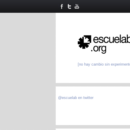
[no hay cambio sin experiment
@escuelab en twitter