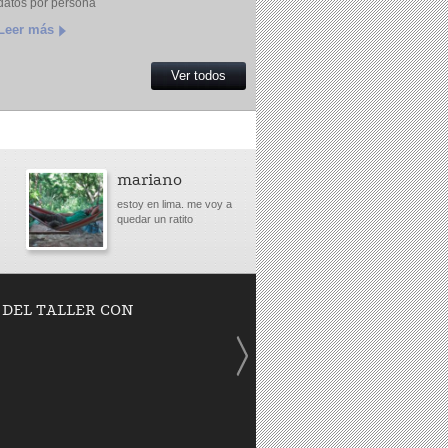
datos por persona
Leer más
Ver todos
mariano
estoy en lima. me voy a
quedar un ratito
 DEL TALLER CON