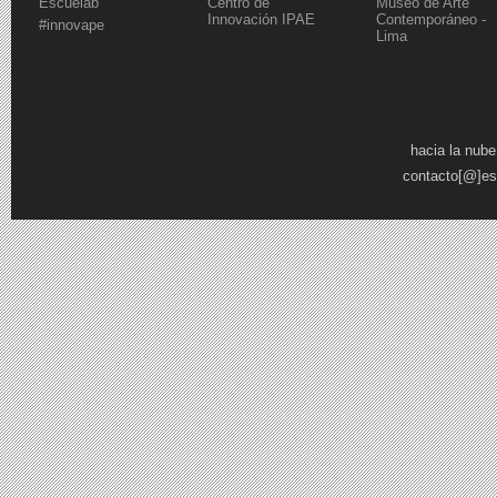
Escuelab
Centro de
Museo de Arte
Innovación IPAE
Contemporáneo -
#innovape
Lima
Páginas
hacia la nube
contacto[@]es