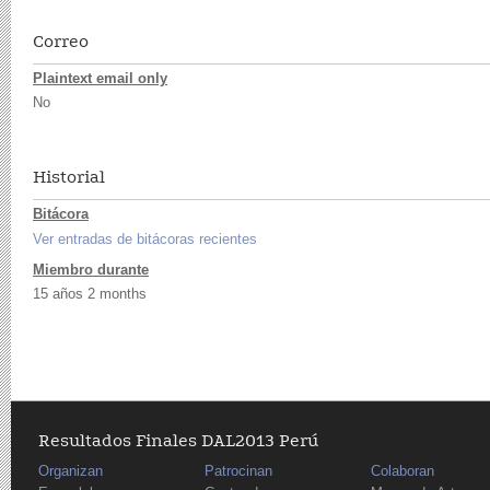
Correo
Plaintext email only
No
Historial
Bitácora
Ver entradas de bitácoras recientes
Miembro durante
15 años 2 months
Resultados Finales DAL2013 Perú
Organizan
Patrocinan
Colaboran