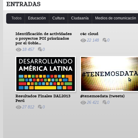
ENTRADAS
Todos
Educación
Cultura
Ciudaanía
Medios de comunicacón
Identificación de actividades
c4c cloud
o proyectos POI priorizados
22 148
0
por el Gobie...
18 457
0
Resultados Finales DAL2013
#tenemosdata (tweets)
Perú
26 421
0
27 812
0