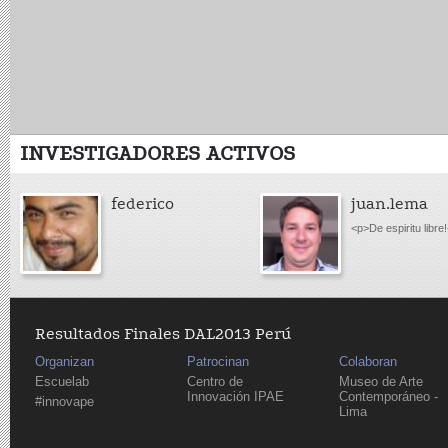
INVESTIGADORES ACTIVOS
federico
juan.lema
<p>De espiritu libre
Resultados Finales DAL2013 Perú
Organizan
Patrocinan
Colaboran
Escuelab
Centro de
Museo de Arte
Innovación IPAE
Contemporáneo -
#innovape
Lima