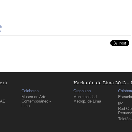
8
s
Perú
Hackatón de Lima 2012 - 
Colaboran
Organizan
Colabor
Museo de Arte
Municipalidad
Escuela
PAE
Contemporáneo -
Metrop. de Lima
giz
Lima
Red Cien
Peruan
Telefón