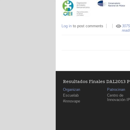
Log in
to post comments
3075
read
Resultados Finales DAL2013 
Organizan
Patrocinan
Escuelab
Centro de
Innovación I
#innovape
Páginas