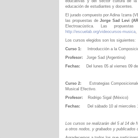
educativas y del sector cultura de la
educación de estudiantes y docentes.
El jurado compuesto por Adina Izarra (V
las propuestas de
Jorge Sad Levi (A
Electroacústica. Las propuesta
http://escuelab.org/videocursos-musica
,
Los cursos elegidos son los siguientes:
Curso 1:
Introducción a la Composició
Profesor:
Jorge Sad (Argentina)
Fechas:
Del lunes 05 al viernes 09 d
Curso 2:
Estrategias Composicionales 
Musical Efectivo.
Profesor:
Rodrigo Sigal (México)
Fechas:
Del sábado 10 al miercoles 1
Los cursos se realizarán del 5 al 14 de 
a otros nodos, y grabados y publicados 
Agradecemos a todos los que participaro