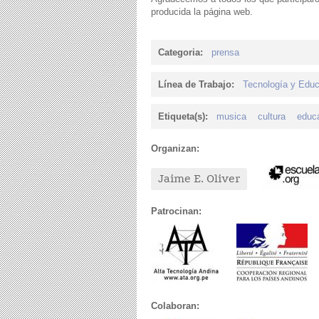
producida la página web.
Categoria:
prensa
Línea de Trabajo:
Tecnología y Edu
Etiqueta(s):
musica
cultura
educ
Organizan:
Jaime E. Oliver
Patrocinan:
Colaboran: