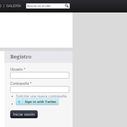
G
GALERÍA
Registro
Usuario
*
Contraseña
*
Solicitar una nueva contraseña