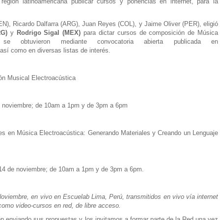
 región latinoamericana publicar cursos y ponencias en internet, para la
EN), Ricardo Dalfarra (ARG), Juan Reyes (COL), y Jaime Oliver (PER), eligió
RG)
y
Rodrigo Sigal (MEX)
para dictar cursos de composición de Música
s se obtuvieron mediante convocatoria abierta publicada en
 así como en diversas listas de interés.
n Musical Electroacústica
e noviembre; de 10am a 1pm y de 3pm a 6pm
en Música Electroacústica: Generando Materiales y Creando un Lenguaje
4 de noviembre; de 10am a 1pm y de 3pm a 6pm.
Noviembre, en vivo en Escuelab Lima, Perú, transmitidos en vivo vía internet
como video-cursos en red, de libre acceso.
n enviando sus propuestas y los invitamos a formar parte de la Red una vez