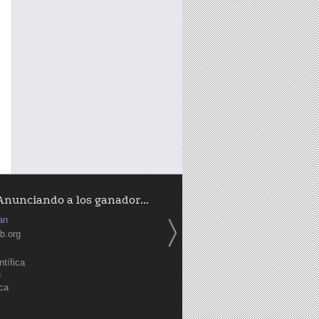
Anunciando a los ganador...
an
b.org
tífica
a
ica