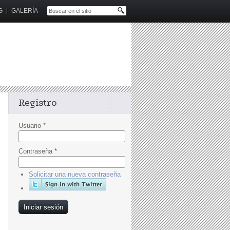
G
GALERÍA
Registro
Usuario
*
Contraseña
*
Solicitar una nueva contraseña