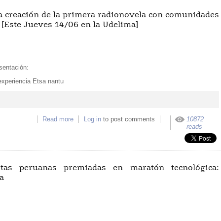
La creación de la primera radionovela con comunidades
[Este Jueves 14/06 en la Udelima]
esentación:
experiencia Etsa nantu
Read more
about La experiencia Etsa nantu. La creación de l
Log in
to post comments
10872
primera radionovela con comunidades awajún 
reads
wampis, en Bagua. [Este Jueves 14/06 en l
Udelima]
tas peruanas premiadas en maratón tecnológica:
a