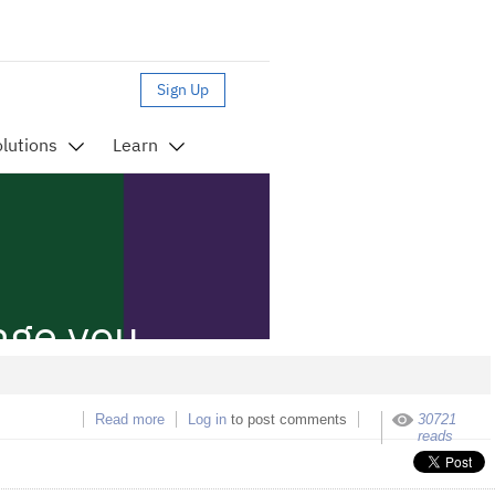
Read more
about Video-Cursos en Música por Computadora
Log in
to post comments
30721
reads