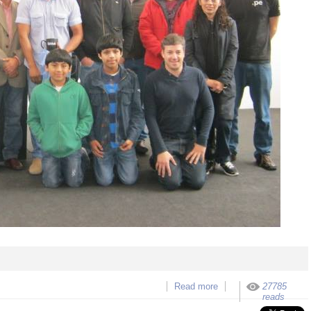
Read more
about Resultado
27785
Finales DAL2013 Perú
reads