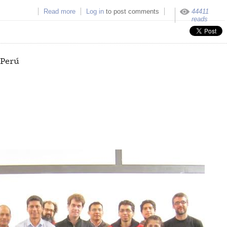
Read more
about Hackatón de Lima 2012 - Anunciando a lo
Log in
to post comments
44411
ganadores!!!
reads
 Perú