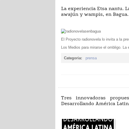
La experiencia Etsa nantu. 
awajún y wampis, en Bagua. 
El Proyecto radionovela lo invita a la pr
Los Medios para mirarse el ombligo. La 
Categoria:
prensa
Tres innovadoras propues
Desarrollando América Latin