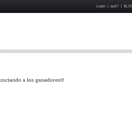
Login
qué?
BLO
nciando a los ganadores!!!