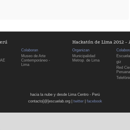
Perú
Hackatón de Lima 2012 - 
Colaboran
Organizan
Colabor
Museo de Arte
Municipalidad
Escuela
PAE
Contemporáneo -
Metrop. de Lima
giz
Lima
Red Cien
Peruan
Telefón
hacia la nube y desde Lima Centro - Perú
contacto[@]escuelab.org |
twitter
|
facebook