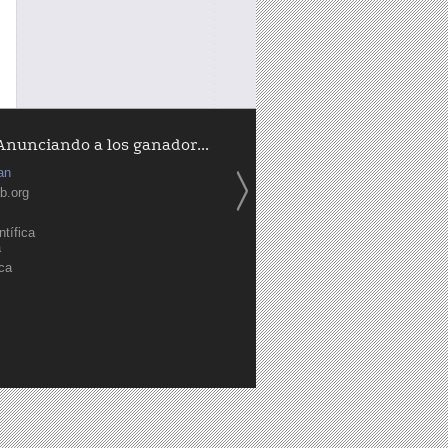
Anunciando a los ganador...
an
b.org
tífica
a
ica