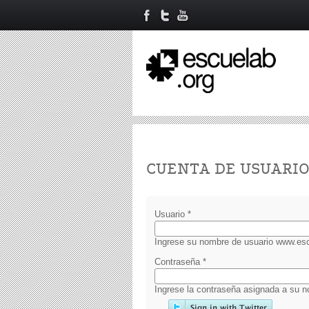
Primary tabs
CUENTA DE USUARI
Usuario
*
Ingrese su nombre de usuario www.esc
Contraseña
*
Ingrese la contraseña asignada a su n