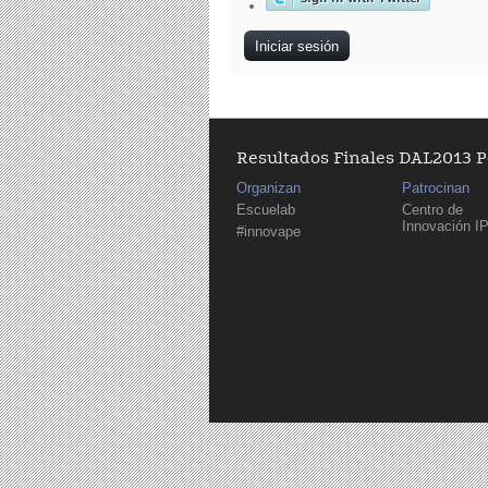
Resultados Finales DAL2013 
Organizan
Patrocinan
Escuelab
Centro de
Innovación I
#innovape
Páginas