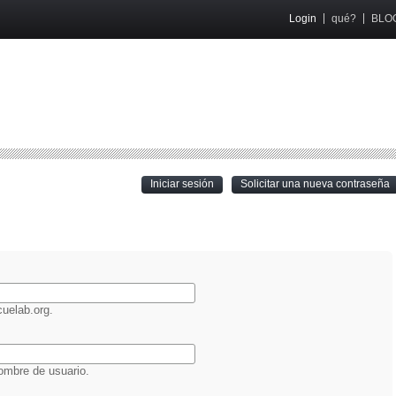
Login
qué?
BLO
(active tab)
Iniciar sesión
Solicitar una nueva contraseña
O
uelab.org.
ombre de usuario.