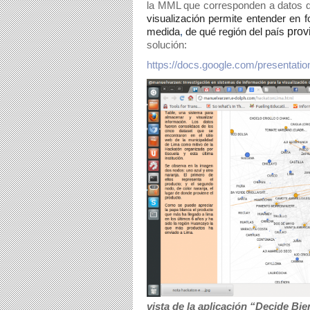
la MML que corresponden a datos de
visualización permite entender en 
medida
,
de qué región del país
prov
solución:
https://docs.google.com/present
vista de la aplicación “Decide B