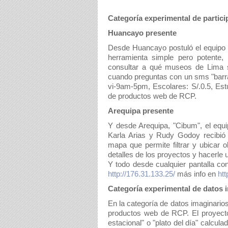
Categoría experimental de partic
Huancayo presente
Desde Huancayo postuló el equipo 
herramienta simple pero potente
consultar a qué museos de Lima s
cuando preguntas con un sms "barra
vi-9am-5pm, Escolares: S/.0.5, Estu
de productos web de RCP.
Arequipa presente
Y desde Arequipa, "Cibum", el equi
Karla Arias y Rudy Godoy recibió
mapa que permite filtrar y ubicar o
detalles de los proyectos y hacerle u
http://176.31.133.25/
 más info en 
htt
Categoría experimental de datos 
En la categoría de datos imaginarios
productos web de RCP. El proyecto 
estacional" o "plato del día" calcul