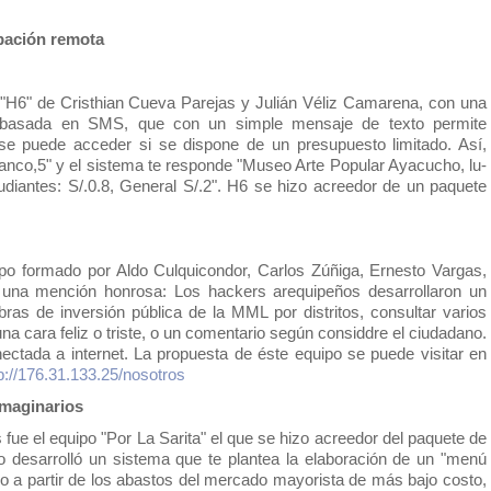
ipación remota
"H6" de 
Cristhian Cueva Parejas y 
Julián 
Véliz Camarena
, 
con una 
, basada en SMS, que con un simple mensaje de texto permite 
e puede acceder si se dispone de un presupuesto limitado. Así, 
nco,5" y el sistema te responde "Museo Arte Popular Ayacucho, lu-
diantes: S/.0.8, General S/.2". H6 se hizo acreedor de un paquete 
po formado por Aldo Culquicondor, Carlos Zúñiga, Ernesto Vargas, 
 una mención honrosa: Los hackers arequipeños desarrollaron un 
bras de inversión pública de la MML por distritos, consultar varios 
na cara feliz o triste, o un comentario según considdre el ciudadano. 
Y todo desde cualquier pantalla conectada a internet. La propuesta de éste equipo se puede visitar en 
p://176.31.133.25/nosotros
imaginarios
 fue el equipo "
Por La Sarita" el que se hizo acreedor del paquete de 
desarrolló un sistema que te plantea la elaboración de un "menú 
ado a partir de los abastos del mercado mayorista de más bajo costo, 