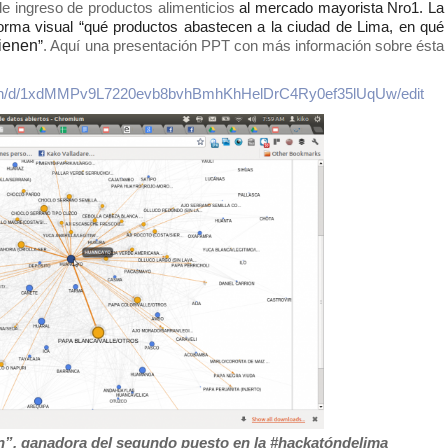
 ingreso de productos alimenticios 
al mercado mayorista Nro1. La
forma visual “qué productos abastecen a la ciudad de Lima, en
qué
ienen
”
. Aquí una presentación PPT con más información sobre ésta 
ation/d/1xdMMPv9L7220evb8bvhBmhKhHelDrC4Ry0ef35lUqUw/edit
ien”, ganadora del segundo puesto en la #hackatóndelima