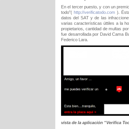
En el tercer puesto, y con un premio
todo”( 
http://verificatodo.com
 ). Ést
datos del SAT y de las infracciones
varias características úttiles a la 
propietarios, cantidad de multas por
fue desarrollada por David Cama Bu
Federico Lara. 
vista de la aplicación “Verifica 