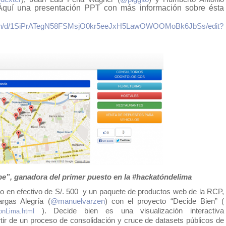
Aquí una presentación PPT con más información sobre ésta 
tation/d/1SiPrATegN58FSMsjO0kr5eeJxH5LawOWOOMoBk6JbSs/edit?
.pe”, ganadora del primer puesto en la #hackatóndelima
 en efectivo de S/. 500  y un paquete de productos web de la RCP, 
rgas Alegría (
@manuelvarzen
) con el proyecto “Decide Bien” ( 
 ). Decide bien es una visualización interactiva 
onLima.html
rtir de un proceso de consolidación y cruce de datasets públicos de 