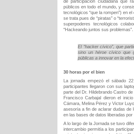
de participación ciudadana que rá
públicos en todo el mundo, y consist
tecnológicos “que la rompen”) en el
se trata pues de “piratas” o “terrori
superpoderes tecnológicos colab
“Hackeando juntos sus problemas”.
El “hacker cívico”, que part
sino un héroe cívico que g
públicas a innovar en la efec
30 horas por el bien
La jornada empezó el sábado 22 
participantes llegaron con sus lap
parte del Dr. Hildebrando Castro de 
Francisco Carbajal dieron el inic
Cámara, Melina Pérez y Victor Luyo 
asesoría a fin de aclarar dudas de l
en las bases de datos liberadas por
A lo largo de la Jornada se tuvo dif
intercambio permitía a los particip