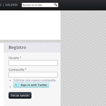
G
GALERÍA
Registro
Usuario
*
Contraseña
*
Solicitar una nueva contraseña