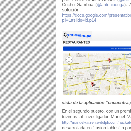
Cucho Gamboa (
@antoniocuga
). 
solución: 
https://docs.google.com/presen
pli=1#slide=id.p14
 . 
vista de la aplicación “encuentra
En el segundo puesto, con un premio
tuvimos al investigador Manuel Va
http://manuelvarzen.e-dolph.com/hackat
desarrollada en “fusion tables” a pa