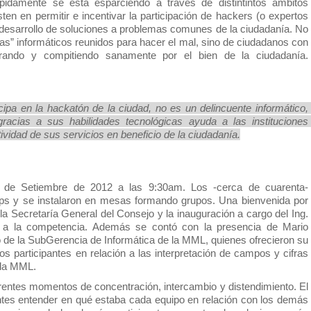
pidamente se está esparciendo a través de distintintos ámbitos 
en en permitir e incentivar la participación de hackers (o expertos 
 desarrollo de soluciones a problemas comunes de la ciudadanía. No 
stas” informáticos reunidos para hacer el mal, sino de ciudadanos con 
orando y compitiendo sanamente por el bien de la ciudadanía. 
 
icipa en la hackatón de la ciudad, no es un delincuente informático, 
racias a sus habilidades tecnológicas ayuda a las instituciones 
tividad de sus servicios en beneficio de la ciudadanía.
de Setiembre de 2012 a las 9:30am. Los -cerca de cuarenta- 
tops y se instalaron en mesas formando grupos. Una bienvenida por 
la Secretaría General del Consejo y la inauguración a cargo del Ing. 
io a la competencia. Además se contó con la presencia de Mario 
de la SubGerencia de Informática de la MML, quienes ofrecieron su 
os participantes en relación a las interpretación de campos y cifras 
 la MML. 
erentes momentos de concentración, intercambio y distendimiento. El 
antes entender en qué estaba cada equipo en relación con los demás 