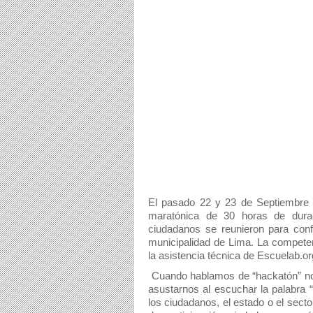
El pasado 22 y 23 de Septiembre 
maratónica de 30 horas de duraci
ciudadanos se reunieron para conf
municipalidad de Lima. La competen
la asistencia técnica de Escuelab.or
 Cuando hablamos de “hackatón” nos referimos a una “maratón de hackers”. Sin embargo no debemos 
asustarnos al escuchar la palabra “
los ciudadanos, el estado o el secto