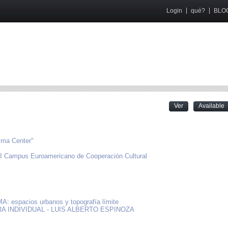
Login
qué?
BLO
(
Ver
Available
Lima Center"
VI Campus Euroamericano de Cooperación Cultural
MA: espacios urbanos y topografía límite
A INDIVIDUAL - LUIS ALBERTO ESPINOZA