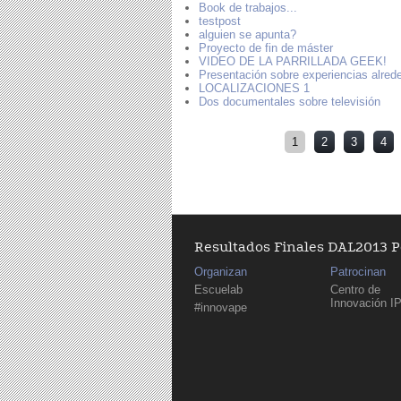
Book de trabajos...
testpost
alguien se apunta?
Proyecto de fin de máster
VIDEO DE LA PARRILLADA GEEK!
Presentación sobre experiencias alrede
LOCALIZACIONES 1
Dos documentales sobre televisión
Páginas
1
2
3
4
Resultados Finales DAL2013 
Organizan
Patrocinan
Escuelab
Centro de
Innovación I
#innovape
Páginas