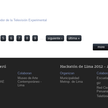
dor de la Televisión Experimental
5
6
7
8
9
…
siguiente ›
última »
more
Perú
Hackatón de Lima 2012 - 
Colaboran
Organizan
Colabor
Museo de Arte
Municipalidad
Escuela
PAE
Contemporáneo -
Metrop. de Lima
giz
Lima
Red Cien
Peruan
Telefón