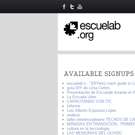
Primary tabs
AVAILABLE SIGNUPS
escuelab´s - "(DIYers) crash guide to 
guía DIY de Lima Centro
Presentación de Escuelab durante el 
La Escuela Libre
CAPACITANDO CON TIC
Informe
Luis Alberto Espinoza López
analisis
taller interdisciplinario TECHOS DE LI
MIRADAS EN TRANSICION - PRIMER
cultura en la teccnologia
LAS MEMORIAS DEL OLVIDO