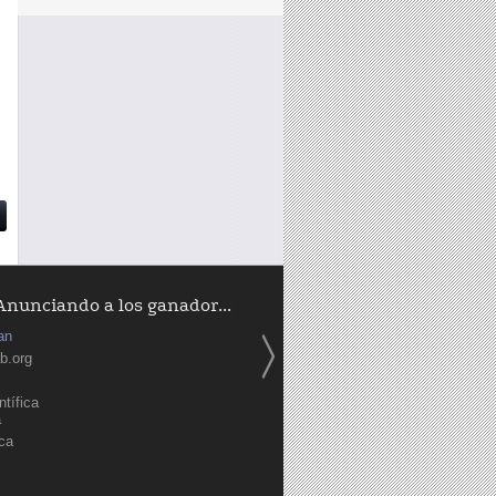
Anunciando a los ganador...
an
b.org
tífica
a
ica