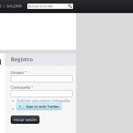
G
GALERÍA
Registro
active
tab)
Usuario
*
Contraseña
*
Solicitar una nueva contraseña