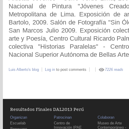
Nacional de Pintura "Jóvenes Creado
Metropolitana de Lima. Exposición de art
Bartolo, 2009. Salón de Fotografía "Sin Ó
San Marcos Julio 2009. Exposición colec
arte y Poesía, Centro Cultural Ricardo Palm
colectiva "Historias Paralelas" - Cent
Nacional Superior Autónoma de Bellas Artes
Luis Alberto's blog
Log in
to post comments
7226 reads
Resultados Finales DAL2013 Perú
Organizan
Patrocinan
Colaboran
Escuelab
Centro de
Museo de Arte
Innovación IPAE
Contemporáneo -
#innovape