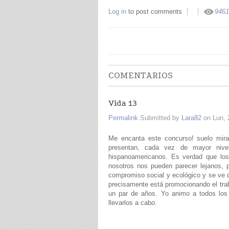
Log in
to post comments
9461
COMENTARIOS
Vida 13
Permalink
Submitted by
Lara82
on Lun, 
Me encanta este concurso! suelo mira
presentan, cada vez de mayor nivel
hispanoamericanos. Es verdad que los
nosotros nos pueden parecer lejanos, 
compromiso social y ecológico y se ve q
precisamente está promocionando el tra
un par de años. Yo animo a todos los 
llevarlos a cabo.