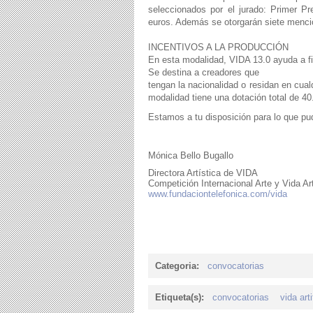
seleccionados por el jurado: Primer P
euros. Además se otorgarán siete mencion
INCENTIVOS A LA PRODUCCIÓN
En esta modalidad, VIDA 13.0 ayuda a fin
Se destina a creadores que
tengan la nacionalidad o residan en cua
modalidad tiene una dotación total de 40
Estamos a tu disposición para lo que pud
Mónica Bello Bugallo
Directora Artística de VIDA
Competición Internacional Arte y Vida Arti
www.fundaciontelefonica.com/vida
Categoria:
convocatorias
Etiqueta(s):
convocatorias
vida arti