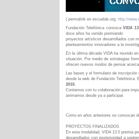
( permalink en escuelab.org:
http://www.
Fundación Telefónica convoca
VIDA 13.
doce años ha venido premiando
proyectos artísticos desarrollados con 
planteamientos innovadores a la investigac
En la última década VIDA ha reunido en
situación. Por medio de estrategias form
ofrecen nuevos modos de pensar acerca d
Las bases y el formulario de inscripción
desde la web de Fundación Telefónica. 
2010.
Contamos con tu colaboración para impulsa
animamos desde ya a participar.
Como en años anteriores se convocan do
PROYECTOS FINALIZADOS
En esta modalidad, VIDA 13.0 premia proy
desarrollados con posterioridad a septi