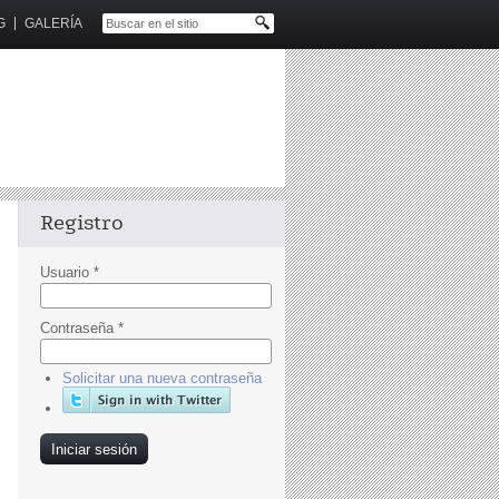
G
GALERÍA
Registro
Usuario
*
Contraseña
*
Solicitar una nueva contraseña