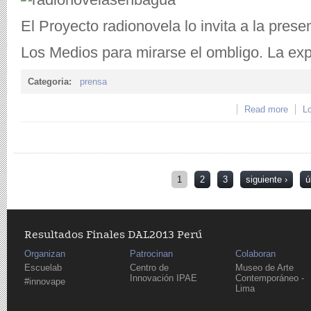
El Proyecto radionovela lo invita a la prese
Los Medios para mirarse el ombligo. La exp
Categoria:
prensa
Read more
about
Lo
prim
wamp
Udeli
Páginas
1
2
3
siguiente ›
ú
Resultados Finales DAL2013 Perú
Organizan
Patrocinan
Colaboran
Escuelab
Centro de
Museo de Arte
Innovación IPAE
Contemporáneo -
#innovape
Lima