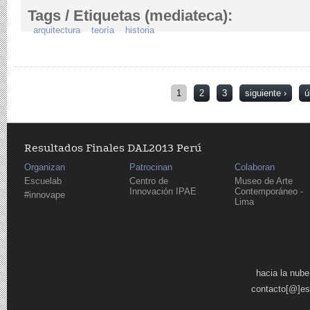
Tags / Etiquetas (mediateca):
arquitectura
teoría
historia
Páginas
1
2
3
siguiente ›
ú
Resultados Finales DAL2013 Perú
Organizan
Patrocinan
Colaboran
Escuelab
Centro de
Museo de Arte
Innovación IPAE
Contemporáneo -
#innovape
Lima
Páginas
hacia la nube
contacto[@]es