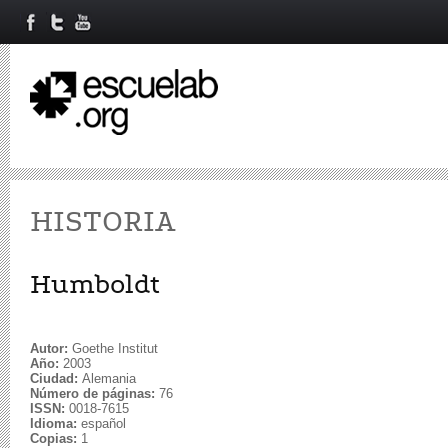
HISTORIA
Humboldt
Autor:
Goethe Institut
Año:
2003
Ciudad:
Alemania
Número de páginas:
76
ISSN:
0018-7615
Idioma:
español
Copias:
1