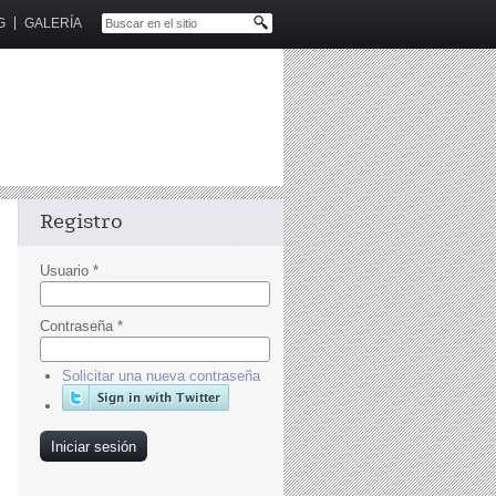
G
GALERÍA
Registro
Usuario
*
Contraseña
*
Solicitar una nueva contraseña