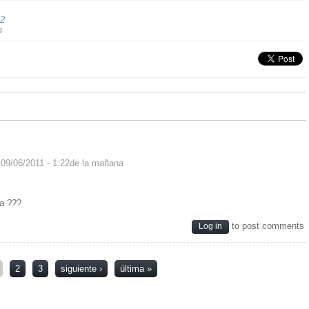
2
s
09/06/2011 - 1:22de la mañana
ia ???
to post comments
Log in
2
3
siguiente ›
última »