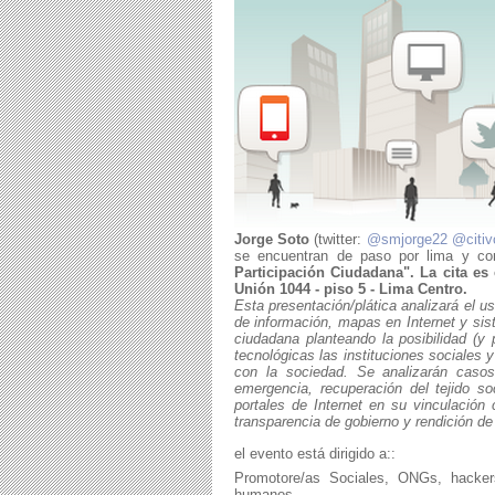
Jorge Soto
(twitter:
@smjorge22
@citiv
se encuentran de paso por lima y c
Participación Ciudadana". La cita es
Unión 1044 - piso 5 - Lima Centro.
Esta presentación/plática analizará el u
de información, mapas en Internet y sist
ciudadana planteando la posibilidad (y
tecnológicas las instituciones sociales 
con la sociedad. Se analizarán casos
emergencia, recuperación del tejido so
portales de Internet en su vinculació
transparencia de gobierno y rendición de
el evento está dirigido a::
Promotore/as Sociales, ONGs, hackers
humanos,