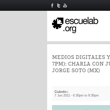
MEDIOS DIGITALES 
7PM): CHARLA CON 
JORGE SOTO (MX)
Cuándo::
7 Jun 2011 -
6:30pm
to
9:30pm