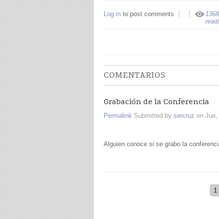
Log in
to post comments
1368
read
COMENTARIOS
Grabación de la Conferencia
Permalink
Submitted by
sercruz
on Jue, 
Alguien conoce si se grabo la conferenc
Páginas
1