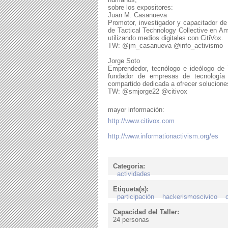
sobre los expositores:
Juan M. Casanueva
Promotor, investigador y capacitador de
de Tactical Technology Collective en Amé
utilizando medios digitales con CitiVox.
TW: @jm_casanueva @info_activismo
Jorge Soto
Emprendedor, tecnólogo e ideólogo de T
fundador de empresas de tecnología 
compartido dedicada a ofrecer solucione
TW: @smjorge22 @citivox
mayor información:
http://www.citivox.com
http://www.informationactivism.org/es
Categoria:
actividades
Etiqueta(s):
participación
hackerismoscivico
Capacidad del Taller:
24 personas