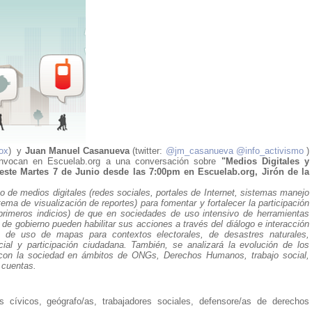
ox
) y
Juan Manuel Casanueva
(twitter:
@jm_casanueva
@info_activismo
)
onvocan en Escuelab.org a una conversación sobre
"Medios Digitales y
 este Martes 7 de Junio desde las 7:00pm en Escuelab.org, Jirón de la
so de medios digitales (redes sociales, portales de Internet, sistemas manejo
ema de visualización de reportes) para fomentar y fortalecer la participación
 primeros indicios) de que en sociedades de uso intensivo de herramientas
y de gobierno pueden habilitar sus acciones a través del diálogo e interacción
 de uso de mapas para contextos electorales, de desastres naturales,
cial y participación ciudadana. También, se analizará la evolución de los
n con la sociedad en ámbitos de ONGs, Derechos Humanos, trabajo social,
 cuentas.
 cívicos, geógrafo/as, trabajadores sociales, defensore/as de derechos