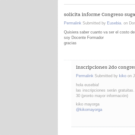
solicita informe Congreso su
Permalink
Submitted by
Eusebia.
on Dom
Quisiera saber cuanto va ser el costo de
soy Docente Formador
gracias
inscripciones 2do congr
Permalink
Submitted by
kiko
on J
hola eusebia!
las inscripciones serán gratuitas
30 (pronto mayor información)
kiko mayorga
@kikomayorga
Páginas