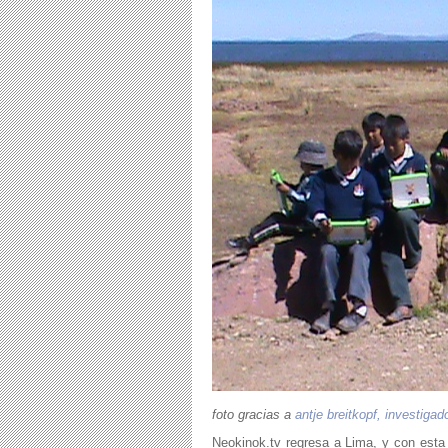
foto gracias a
antje breitkopf, investiga
Neokinok.tv regresa a Lima, y con esta 