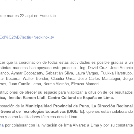
este martes 22 aquí en Escuelab.
e=Col%C2%B7lectiu+Neokinok.tv
cer que la coordinación de todas estas actividades es posible gracias a un
istintas maneras han apoyado este proceso: Ing. David Cruz, Jose Antonio
anco, Aymar Ccopacatty, Sebastián Silva, Laura Vargas, Tuukka Harstrupp,
car Becerra, Walter Bender, Claudia Urrea, Jose Carlos Mariategui, Jorge
treras, Juan Camilo Lema, Norma Alarcón, Eleazar Mamani.
ituciones de ofrecer su espacio para viabilizar la difusión de los resultados
ca, Institut Ramon Llull, Centro Cultural de España en Lima.
boración de la
Municipalidad Provincial de Puno, La Dirección Regional
 General de Tecnologías Educativas (DIGETE)
, quienes están colaborando
no y como facilitadores técnicos desde Lima.
ma
por colaborar con la invitación de Irma Alvarez a Lima y por su constante