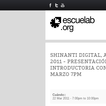
SHINANTI DIGITAL,
2011 - PRESENTACIÓ
INTRODUCTORIA CON
MARZO 7PM
Cuándo::
22 Mar 2011 -
7:00pm
to
10:00pm