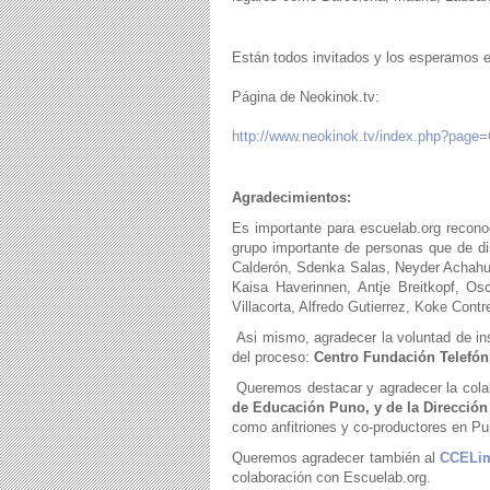
Están todos invitados y los esperamos 
Página de Neokinok.tv:
http://www.neokinok.tv/index.php?pag
Agradecimientos:
Es importante para escuelab.org recono
grupo importante de personas que de d
Calderón, Sdenka Salas, Neyder Achahu
Kaisa Haverinnen, Antje Breitkopf, Os
Villacorta, Alfredo Gutierrez, Koke Con
Asi mismo, agradecer la voluntad de inst
del proceso:
Centro Fundación Telefóni
Queremos destacar y agradecer la cola
de Educación Puno, y de la Dirección
como anfitriones y co-productores en Pu
Queremos agradecer también al
CCELi
colaboración con Escuelab.org.