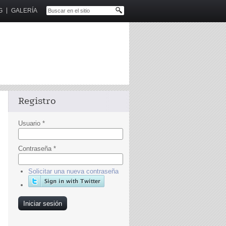
G
GALERÍA
Registro
Usuario
*
Contraseña
*
Solicitar una nueva contraseña