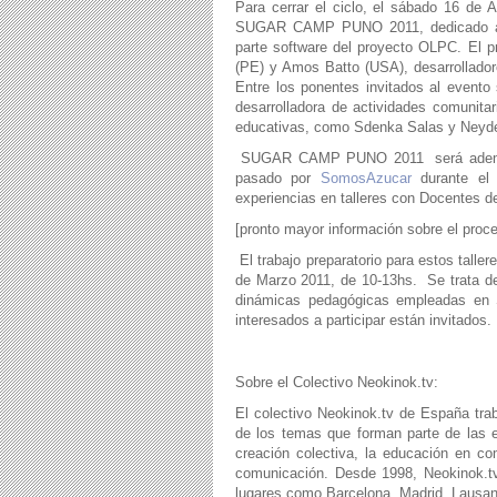
Para cerrar el ciclo, el sábado 16 de 
SUGAR CAMP PUNO 2011, dedicado a la
parte software del proyecto OLPC. El p
(PE) y Amos Batto (USA), desarrollador
Entre los ponentes invitados al event
desarrolladora de actividades comunita
educativas, como Sdenka Salas y Ney
SUGAR CAMP PUNO 2011 será además una
pasado por
SomosAzucar
durante el 
experiencias en talleres con Docentes d
[pronto mayor información sobre el proce
El trabajo preparatorio para estos talle
de Marzo 2011, de 10-13hs. Se trata de 
dinámicas pedagógicas empleadas en S
interesados a participar están invitados.
Sobre el Colectivo Neokinok.tv:
El colectivo Neokinok.tv de España trab
de los temas que forman parte de las 
creación colectiva, la educación en co
comunicación. Desde 1998, Neokinok.tv,
lugares como Barcelona, Madrid, Lausann