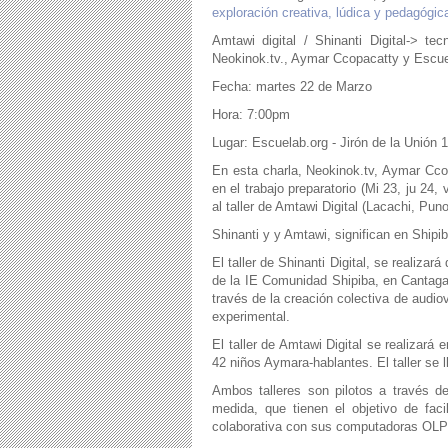
exploración creativa, lúdica y pedagógic
Amtawi digital / Shinanti Digital-> te
Neokinok.tv., Aymar Ccopacatty y Escue
Fecha: martes 22 de Marzo
Hora: 7:00pm
Lugar: Escuelab.org - Jirón de la Unión 
En esta charla, Neokinok.tv, Aymar Ccop
en el trabajo preparatorio (Mi 23, ju 24,
al taller de Amtawi Digital (Lacachi, Pun
Shinanti y y Amtawi, significan en Shipi
El taller de Shinanti Digital, se realiza
de la IE Comunidad Shipiba, en Cantaga
través de la creación colectiva de audiov
experimental.
El taller de Amtawi Digital se realizar
42 niños Aymara-hablantes. El taller se ll
Ambos talleres son pilotos a través d
medida, que tienen el objetivo de faci
colaborativa con sus computadoras OL