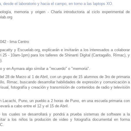
a, desde el laboratorio y hacia el campo, en torno a las laptops XO.
cnología, memoria y origen - Charla introductoria al ciclo experimental de
lab.org
1042 - lima Centro
acatty y Escuelab.org, explicarán e invitarán a los interesados a colaborar
 vi 25 - 10am-1pm) para los talleres de Shinanti Digital (Cantagallo, Rímac), y
o).
bo y en Aymara algo similar a "recuerdo" o "memoria".
rá del 28 de Marzo al 1 de Abril, con un grupo de 15 alumnos de 3ro de primaria
llo, Rimac, buscando desarrollar habilidades de expresión y comunicación a
isual, fotografía y creación y transmisión de contenidos de radio y televisión
á en Lacachi, Puno, un pueblo a 2 horas de Puno, en una escuela primaria con
evará a cabo entre el 12 y el 15 de Abril.
e los cuales se desarrollará y pondrá a prueba sistemas de software a la
litar a los niños la produción de video y fotografía documental en forma
PC.