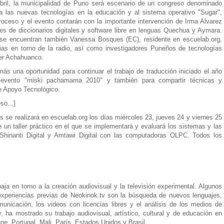
Abril, la municipalidad de Puno será escenario de un congreso denominado
s nuevas tecnologías en la educación y al sistema operativo "Sugar",
roceso y el evento contarán con la importante intervención de Irma Alvarez
es de diccionarios digitales y software libre en lenguas Quechua y Aymara.
o se encuentran también Vanessa Bosques (EC), residente en escuelab.org,
rias en torno de la radio, así como investigadores Puneños de tecnologías
der Achahuanco.
 oportunidad para continuar el trabajo de traducción iniciado el año
evento "miski pachamama 2010" y también para compartir técnicas y
e Apoyo Tecnológico.
so...]
res se realizará en escuelab.org los días miércoles 23, jueves 24 y viernes 25
un taller práctico en el que se implementará y evaluará los sistemas y las
hinanti Digital y Amtawi Digital con las computadoras OLPC. Todos los
aja en torno a la creación audiovisual y la televisión experimental. Algunos
experiencias previas de Neokinok.tv son la búsqueda de nuevos lenguajes,
municación, los videos con licencias libres y el análisis de los medios de
 ha mostrado su trabajo audiovisual, artístico, cultural y de educación en
e, Portugal, Mali, París, Estados Unidos y Brasil.