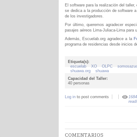
El software para la realización del talle
se dedica a la producción de software a
de los investigadores.
Por último, queremos agradecer especi
pasajes aéreos Lima-Juliaca-Lima para un
Además, Escuelab.org agradece a la
F
programa de residencias desde inicios de
Etiqueta(s):
escuelab
XO
OLPC
somosazuc
shuawa.org
shuawa
Capacidad del Taller:
40 personas
Log in
to post comments
1684
read
COMENTARIOS