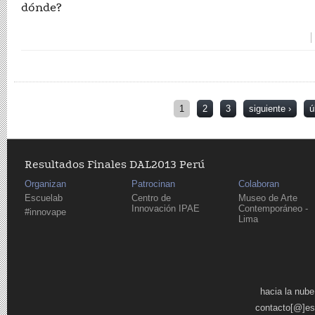
dónde?
Páginas
1
2
3
siguiente ›
ú
Resultados Finales DAL2013 Perú
Organizan
Patrocinan
Colaboran
Escuelab
Centro de
Museo de Arte
Innovación IPAE
Contemporáneo -
#innovape
Lima
Páginas
hacia la nube
contacto[@]es