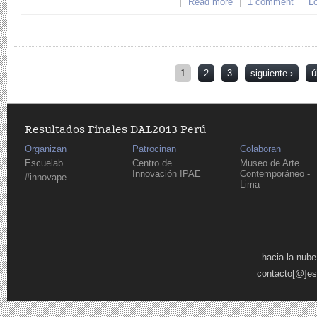
Read more
about testing escue
1 comment
Lo
Páginas
1
2
3
siguiente ›
ú
Resultados Finales DAL2013 Perú
Organizan
Patrocinan
Colaboran
Escuelab
Centro de
Museo de Arte
Innovación IPAE
Contemporáneo -
#innovape
Lima
Páginas
hacia la nube
contacto[@]es