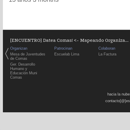
[ENCUENTRO] Datea Comas! <- Mapeando Organiza...
Organizan
Patrocinan
Colaboran
Mesa de Juventudes
Escuelab Lima
La Factura
de Comas
Ger. Desarrollo
Humano y
Educación Muni
Comas
Páginas
hacia la nube
contacto[@]es