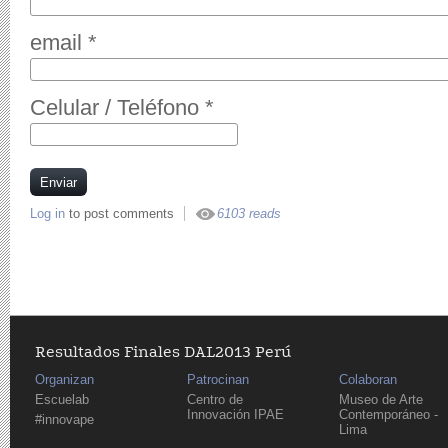
email
*
Celular / Teléfono
*
Log in
to post comments
6103 reads
Resultados Finales DAL2013 Perú
Organizan
Patrocinan
Colaboran
Escuelab
Centro de
Museo de Arte
Innovación IPAE
Contemporáneo -
#innovape
Lima