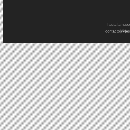
Páginas
hacia la nube
contacto[@]es