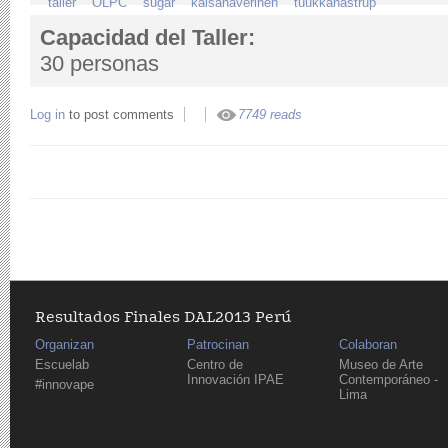
taller
OLPC
sugar
kaisahaverinen
tuukkahastrup
Capacidad del Taller:
30 personas
Log in
to post comments
7749 reads
Resultados Finales DAL2013 Perú
Organizan
Patrocinan
Colaboran
Escuelab
Centro de
Museo de Arte
Innovación IPAE
Contemporáneo -
#innovape
Lima