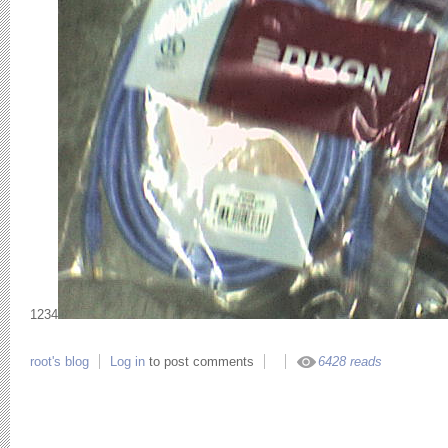
1234
root's blog
Log in
to post comments
6428 reads