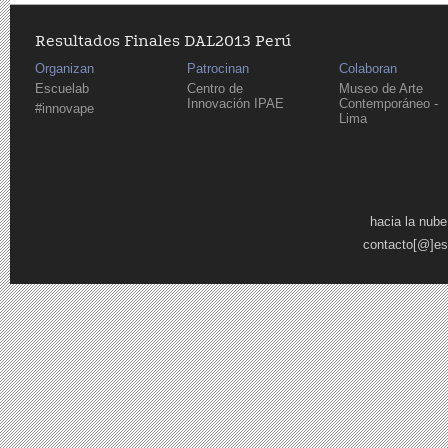
Resultados Finales DAL2013 Perú
Organizan
Patrocinan
Colaboran
Escuelab
Centro de
Museo de Arte
Innovación IPAE
Contemporáneo -
#innovape
Lima
Páginas
hacia la nube
contacto[@]es