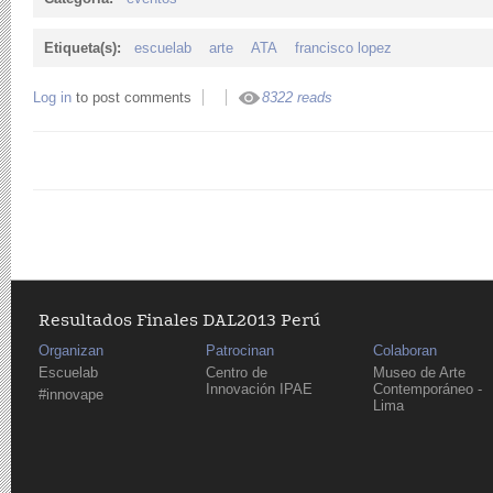
Etiqueta(s):
escuelab
arte
ATA
francisco lopez
Log in
to post comments
8322 reads
Resultados Finales DAL2013 Perú
Organizan
Patrocinan
Colaboran
Escuelab
Centro de
Museo de Arte
Innovación IPAE
Contemporáneo -
#innovape
Lima