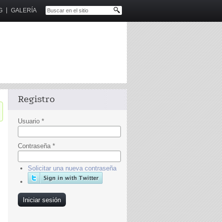
G
GALERÍA
Registro
Usuario
*
Contraseña
*
Solicitar una nueva contraseña