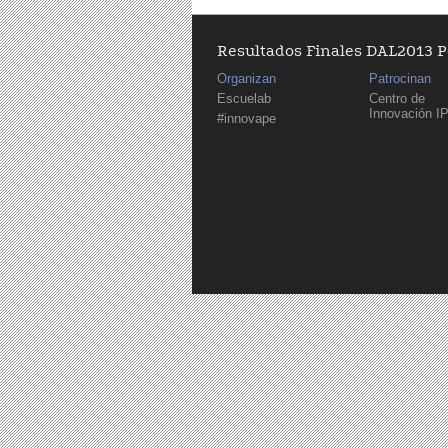
Resultados Finales DAL2013 
Organizan
Patrocinan
Escuelab
Centro de
Innovación I
#innovape
Páginas