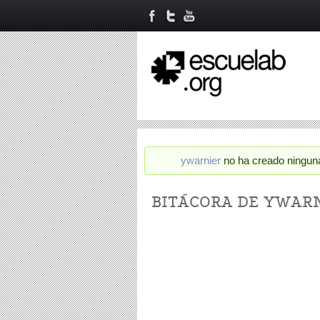
ywarnier
no ha creado ninguna
Status message
BITÁCORA DE YWAR