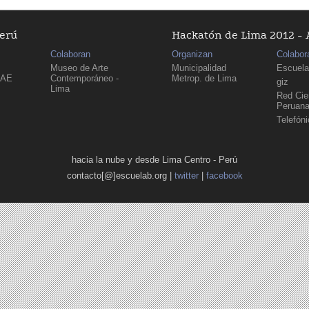
Perú
Hackatón de Lima 2012 - 
Colaboran
Organizan
Colabor
Museo de Arte
Municipalidad
Escuela
PAE
Contemporáneo -
Metrop. de Lima
giz
Lima
Red Cien
Peruan
Telefón
hacia la nube y desde Lima Centro - Perú
contacto[@]escuelab.org |
twitter
|
facebook