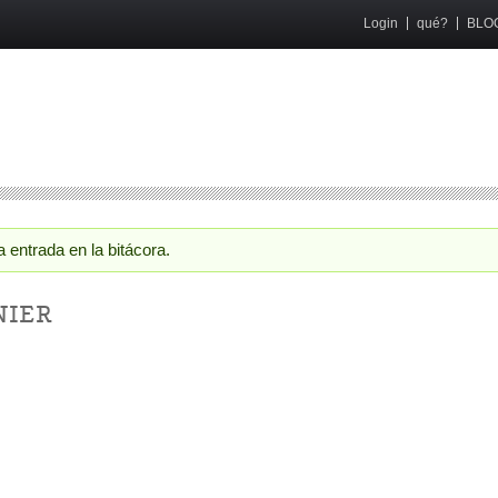
Login
qué?
BLO
 entrada en la bitácora.
NIER