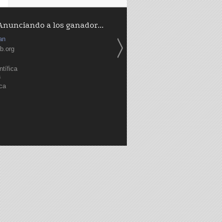
Anunciando a los ganador...
an
b.org
tífica
a
ica