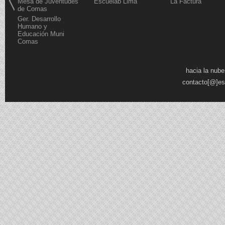
Mesa de Juventudes
Escuelab Lima
La Factura
de Comas
Ger. Desarrollo
Humano y
Educación Muni
Comas
Páginas
hacia la nube
contacto[@]es