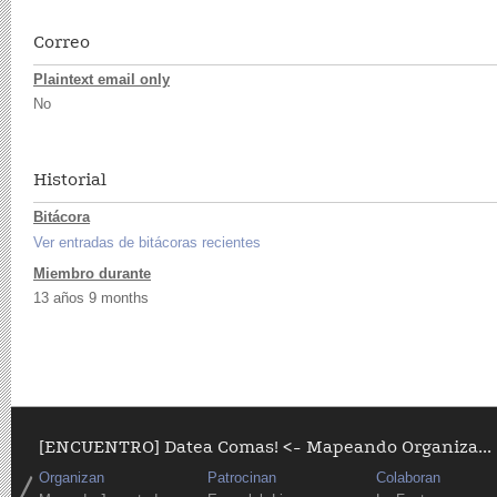
Correo
Plaintext email only
No
Historial
Bitácora
Ver entradas de bitácoras recientes
Miembro durante
13 años 9 months
[ENCUENTRO] Datea Comas! <- Mapeando Organiza...
Organizan
Patrocinan
Colaboran