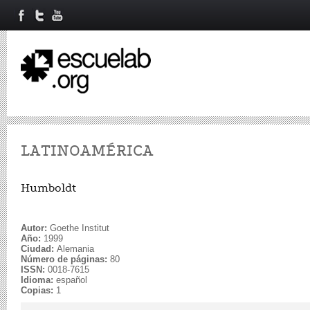
LATINOAMÉRICA
Humboldt
Autor:
Goethe Institut
Año:
1999
Ciudad:
Alemania
Número de páginas:
80
ISSN:
0018-7615
Idioma:
español
Copias:
1