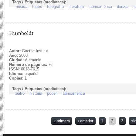
Tags / Etiquetas (mediateca):
música
teatro
fotografía
literatura
latinoamérica
danza
hi
Humboldt
Autor:
Goethe Institut
Año:
2003
Ciudad:
Alemania
Número de páginas:
76
ISSN:
0018-7615
Idioma:
español
Copias:
1
Tags / Etiquetas (mediateca):
teatro
historia
poder
latinoamérica
Páginas
« primera
‹ anterior
1
2
3
si