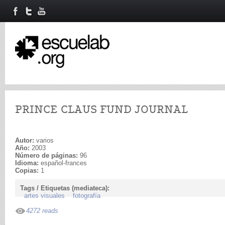
PRINCE CLAUS FUND JOURNAL
Autor:
varios
Año:
2003
Número de páginas:
96
Idioma:
español-frances
Copias:
1
Tags / Etiquetas (mediateca):
artes visuales
fotografía
4272 reads