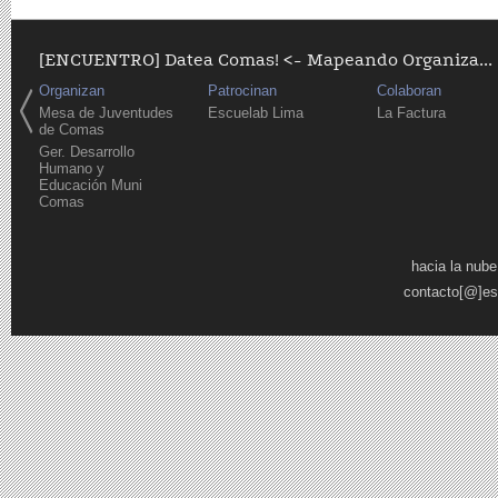
[ENCUENTRO] Datea Comas! <- Mapeando Organiza...
Organizan
Patrocinan
Colaboran
Mesa de Juventudes
Escuelab Lima
La Factura
de Comas
Ger. Desarrollo
Humano y
Educación Muni
Comas
Páginas
hacia la nube
contacto[@]es