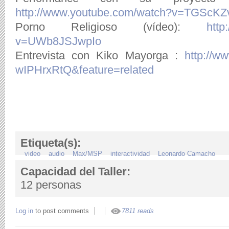
http://www.youtube.com/watch?v=TGScKZ
Porno Religioso (vídeo):
http
v=UWb8JSJwpIo
Entrevista con Kiko Mayorga :
http://w
wIPHrxRtQ&feature=related
Etiqueta(s):
video
audio
Max/MSP
interactividad
Leonardo Camacho
Capacidad del Taller:
12 personas
Log in
to post comments
7811 reads