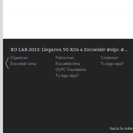
XO LAB 2013: Llegaron 50 XOs a Escuelab! #olpc #...
Organizan
Patrocinan
Colaboran
Escuelab Lima
Escuelab lima
Tu logo aqui?
OLPC Foundation
Tu logo aqui?
Páginas
hacia la nube