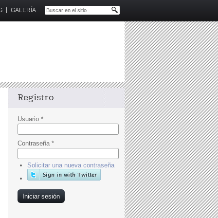
G
GALERÍA
Registro
Usuario
*
Contraseña
*
Solicitar una nueva contraseña