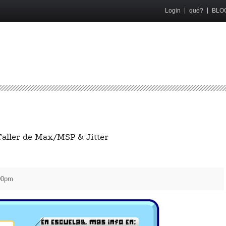
Login
qué?
BLO
ller de Max/MSP & Jitter
00pm