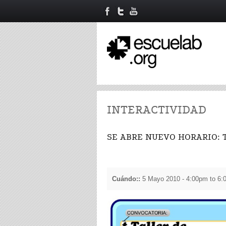
INTERACTIVIDAD
SE ABRE NUEVO HORARIO: Ta
Cuándo::
5 Mayo 2010 -
4:00pm
to
6: