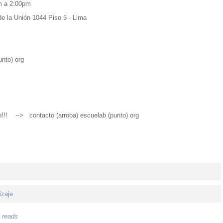
 a 2:00pm
e la Unión 1044 Piso 5 - Lima
to) org
ión!!! --> contacto (arroba) escuelab (punto) org
izaje
 reads