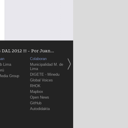
AL 2012 !!! - Por Juan...
nan
Colaboran
b Lima
Municipalidad M. de
Lima
erú
DIGETE - Minedu
Media Group
Global Voices
RHOK
Mapbox
Open News
GitHub
Autodidakta