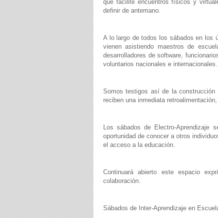
que facilite encuentros físicos y virt
definir de antemano.
A lo largo de todos los sábados en los 
vienen asistiendo maestros de escuela
desarrolladores de software, funcionario
voluntarios nacionales e internacionales.
Somos testigos así de la construcción d
reciben una inmediata retroalimentación,
Los sábados de Electro-Aprendizaje se
oportunidad de conocer a otros individuo
el acceso a la educación.
Continuará abierto este espacio exp
colaboración.
Sábados de Inter-Aprendizaje en Escuel