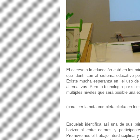
El acceso a la educación está en las pr
que identifican al sistema educativo p
Existe mucha esperanza en el uso de TI
alternativas. Pero la tecnología por sí
múltiples niveles que será posible una 
(para leer la nota completa clicka en le
Escuelab identifica así una de sus pri
horizontal entre actores y participan
Promovemos el trabajo interdisciplinar 