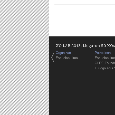
XO LAB 2013: Llegaron 50 XOs 
Organizan
Patrocinan
Escuelab Lima
Escuelab lim
OLPC Founda
Tu logo aqui?
Páginas