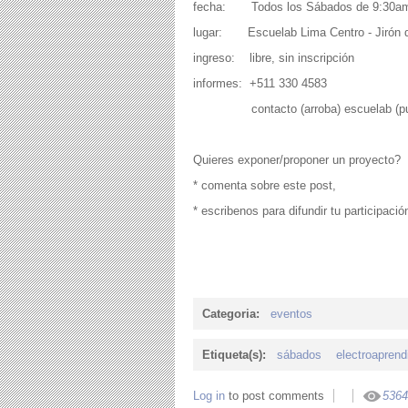
fecha: Todos los Sábados de 9:30am
lugar: Escuelab Lima Centro - Jirón d
ingreso: libre, sin inscripción
informes: +511 330 4583
contacto (arroba) escuelab (pun
Quieres exponer/proponer un proyecto?
* comenta sobre este post,
* escribenos para difundir tu participac
Categoria:
eventos
Etiqueta(s):
sábados
electroaprend
Log in
to post comments
5364