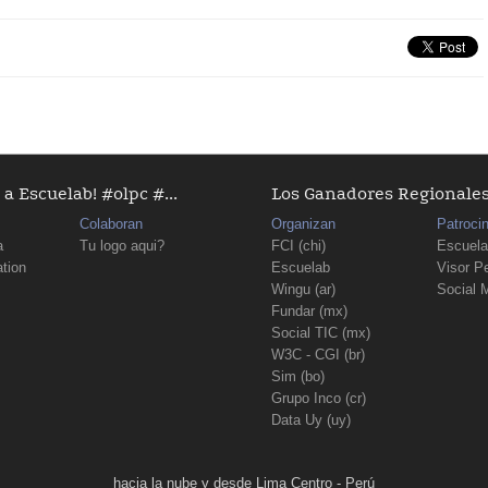
a Escuelab! #olpc #...
Los Ganadores Regionales D
Colaboran
Organizan
Patroci
a
Tu logo aqui?
FCI (chi)
Escuela
tion
Escuelab
Visor P
Wingu (ar)
Social 
Fundar (mx)
Social TIC (mx)
W3C - CGI (br)
Sim (bo)
Grupo Inco (cr)
Data Uy (uy)
hacia la nube y desde Lima Centro - Perú