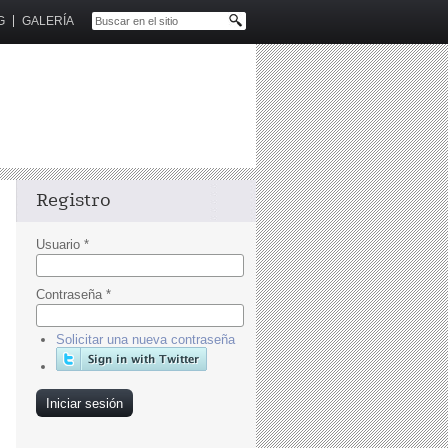
G
GALERÍA
Registro
Usuario
*
Contraseña
*
Solicitar una nueva contraseña