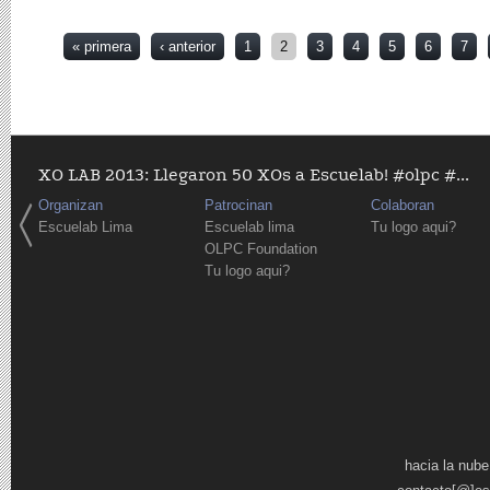
Páginas
« primera
‹ anterior
1
2
3
4
5
6
7
XO LAB 2013: Llegaron 50 XOs a Escuelab! #olpc #...
Organizan
Patrocinan
Colaboran
Escuelab Lima
Escuelab lima
Tu logo aqui?
OLPC Foundation
Tu logo aqui?
Páginas
hacia la nube