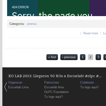
Categoria:
prensa
Read more
about
Lo
Pages
« first
‹ previous
1
2
3
XO LAB 2013: Llegaron 50 XOs a Escuelab! #olpc #...
Organizan
Patrocinan
Colaboran
Escuelab Lima
Escuelab lima
Tu logo aqui?
OLPC Foundation
Tu logo aqui?