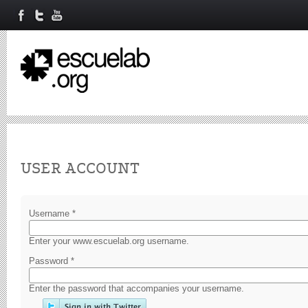
Primary tabs
USER ACCOUNT
Username
*
Enter your www.escuelab.org username.
Password
*
Enter the password that accompanies your username.