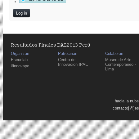
Resultados Finales DAL2013 Perú
Organizan
Patrocinan
Colaboran
Escuelab
Centro de
Museo de Arte
Innovación IPAE
Contemporáneo -
#innovape
Lima
Pages
hacia la nube
contacto[@]es