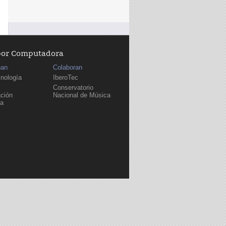
por Computadora
nan
Colaboran
cnología
IberoTec
Conservatorio
ción
Nacional de Música
sa