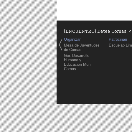
[ENCUENTRO] Datea Comas! <-
Organizan
Patrocinan
Mesa de Juventudes
Escuelab Li
de Comas
Ger. Desarrollo
Humano y
Educación Muni
Comas
Pages