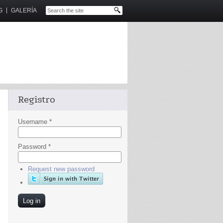
G
GALERÍA
Registro
Username
*
Password
*
Request new password