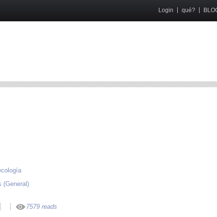
Login
qué?
BLO
ecología
s (General)
7579 reads