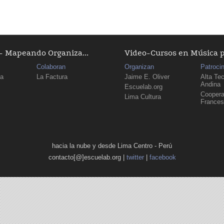
 Mapeando Organiza...
Video-Cursos en Música 
Colaboran
Organizan
Patroci
ma
La Factura
Jaime E. Oliver
Alta Te
Andina
Escuelab.org
Coopera
Lima Cultura
France
hacia la nube y desde Lima Centro - Perú
contacto[@]escuelab.org |
twitter
|
facebook