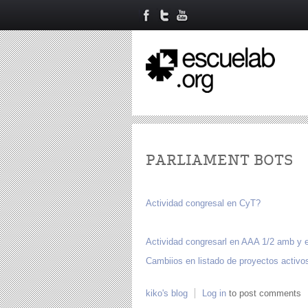
PARLIAMENT BOTS
Actividad congresal en CyT?
Actividad congresarl en AAA 1/2 amb y 
Cambiios en listado de proyectos activo
kiko's blog
Log in
to post comments