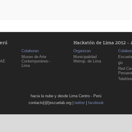
Perú
Hackatón de Lima 2012 - 
Colaboran
Organizan
Colabor
Museo de Arte
Municipalidad
Escuela
PAE
Contemporáneo -
Metrop. de Lima
giz
Lima
Red Cien
Peruan
Telefón
hacia la nube y desde Lima Centro - Perú
contacto[@]escuelab.org |
twitter
|
facebook