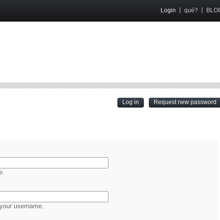
Login
qué?
BLO
(active tab)
Log in
Request new password
e.
 your username.