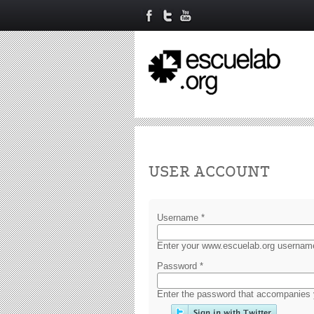
Primary tabs
USER ACCOUNT
Username
*
Enter your www.escuelab.org usernam
Password
*
Enter the password that accompanies