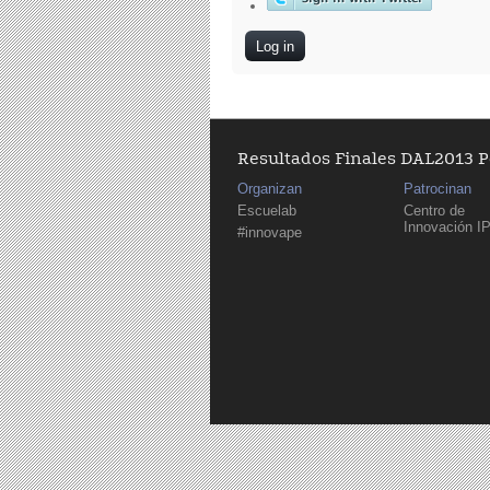
Resultados Finales DAL2013 
Organizan
Patrocinan
Escuelab
Centro de
Innovación I
#innovape
Pages