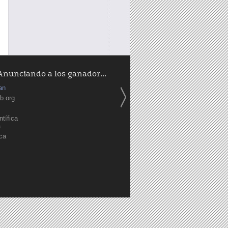
Anunciando a los ganador...
an
b.org
tífica
a
ica