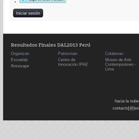
Resultados Finales DAL2013 Perú
Organizan
Patrocinan
Colaboran
Escuelab
Centro de
Museo de Arte
Innovación IPAE
Contemporáneo -
#innovape
Lima
Páginas
hacia la nube
contacto[@]es