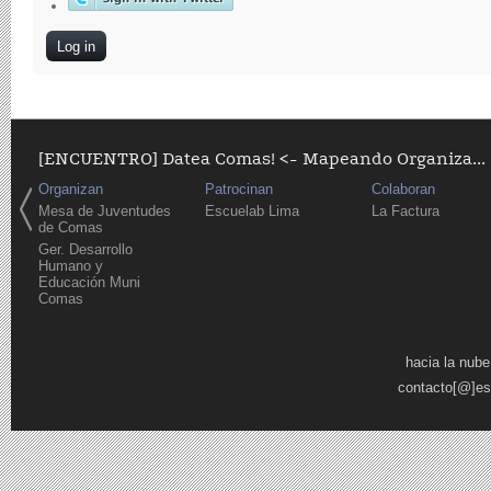
[ENCUENTRO] Datea Comas! <- Mapeando Organiza...
Organizan
Patrocinan
Colaboran
Mesa de Juventudes
Escuelab Lima
La Factura
de Comas
Ger. Desarrollo
Humano y
Educación Muni
Comas
Pages
hacia la nube
contacto[@]es