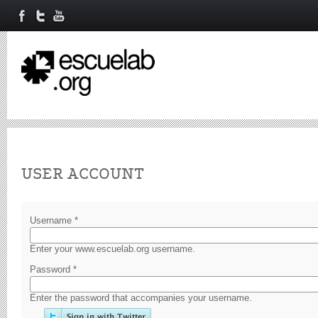
Primary tabs
USER ACCOUNT
Username
*
Enter your www.escuelab.org username.
Password
*
Enter the password that accompanies your username.