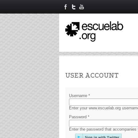
Primary tabs
USER ACCOUNT
Username
*
Enter your www.escuelab.org usernam
Password
*
Enter the password that accompanies