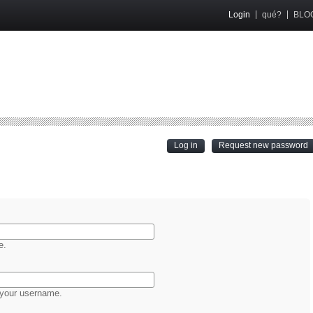
Login
qué?
BLO
(active tab)
Log in
Request new password
e.
 your username.