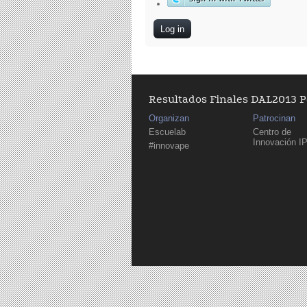
Resultados Finales DAL2013 
Organizan
Patrocinan
Escuelab
Centro de
Innovación I
#innovape
Pages