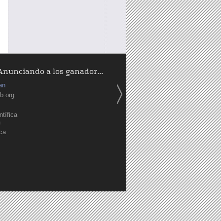
Anunciando a los ganador...
an
b.org
tífica
a
ica