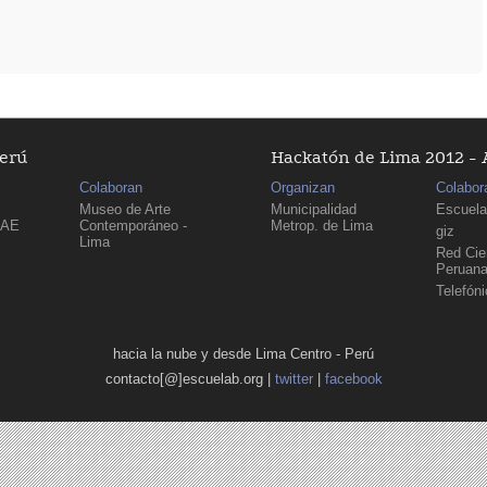
Perú
Hackatón de Lima 2012 - 
Colaboran
Organizan
Colabor
Museo de Arte
Municipalidad
Escuela
PAE
Contemporáneo -
Metrop. de Lima
giz
Lima
Red Cien
Peruan
Telefón
hacia la nube y desde Lima Centro - Perú
contacto[@]escuelab.org |
twitter
|
facebook