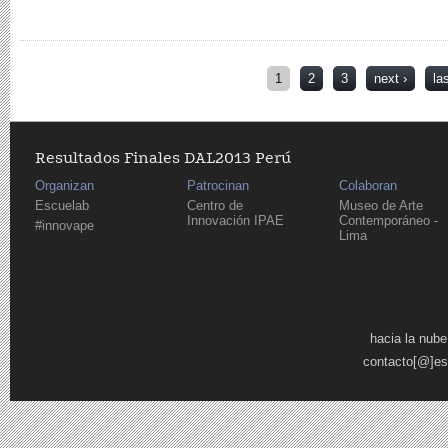
Pages
1
2
3
next ›
la
Resultados Finales DAL2013 Perú
Organizan
Patrocinan
Colaboran
Escuelab
Centro de
Museo de Arte
Innovación IPAE
Contemporáneo -
#innovape
Lima
Pages
hacia la nube
contacto[@]es