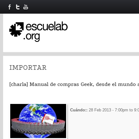
IMPORTAR
[charla] Manual de compras Geek, desde el mundo a 
Cuándo::
28 Feb 2013 -
7:00pm
to
9: