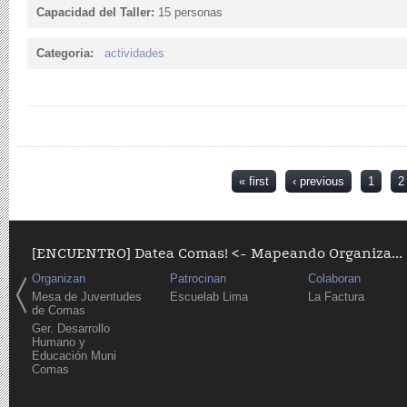
Capacidad del Taller:
15 personas
Categoria:
actividades
Pages
« first
‹ previous
1
2
[ENCUENTRO] Datea Comas! <- Mapeando Organiza...
Organizan
Patrocinan
Colaboran
Mesa de Juventudes
Escuelab Lima
La Factura
de Comas
Ger. Desarrollo
Humano y
Educación Muni
Comas
Pages