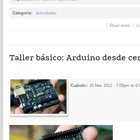
Categoria:
actividades
Read more
about
Lo
Taller básico: Arduino desde ce
Cuándo::
20 Nov 2012 -
7:00pm
to
9: