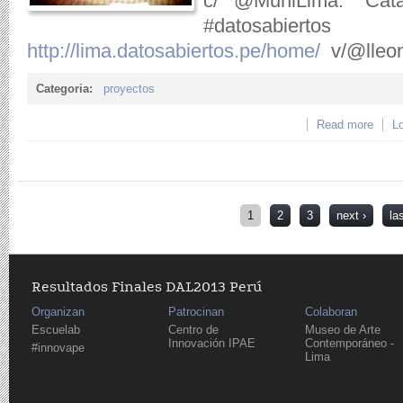
c/ @MuniLima: "Catá
#datosabierto
http://lima.datosabiertos.pe/home/
v/@lleon
Categoria:
proyectos
Read more
about
Lo
Pages
1
2
3
next ›
la
Resultados Finales DAL2013 Perú
Organizan
Patrocinan
Colaboran
Escuelab
Centro de
Museo de Arte
Innovación IPAE
Contemporáneo -
#innovape
Lima