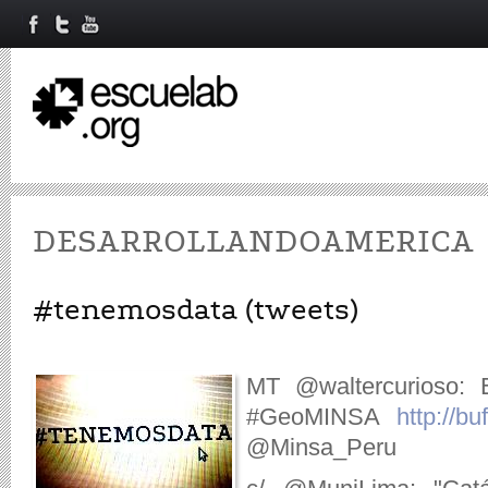
DESARROLLANDOAMERICA
#tenemosdata (tweets)
MT @waltercurioso: E
#GeoMINSA
http://bu
@Minsa_Peru