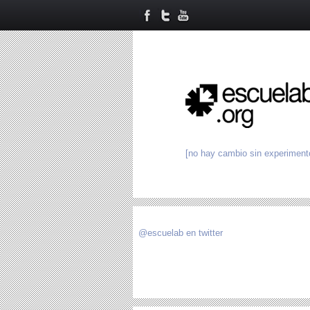
[no hay cambio sin experiment
@escuelab en twitter