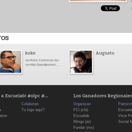
VOS
koke
Augusto
<p>Koke Contreras</p>
<p>http://paralipomen...
a Escuelab! #olpc #...
Los Ganadores Regionales D
Colaboran
Organizan
Patroci
a
Tu logo aqui?
FCI (chi)
Escuela
tion
Escuelab
Visor P
Wingu (ar)
Social 
Fundar (mx)