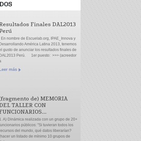
DOS
Resultados Finales DAL2013
Perú
En nombre de Escuelab.org, IPAE_Innova y
Desarrollando América Latina 2013, tenemos
el gusto de anunciar los resultados finales de
DAL2013 Perú. 1er puesto: >>> (acreedor
a
Leer más
(fragmento de) MEMORIA
DEL TALLER CON
FUNCIONARIOS...
1. A) Dinámica realizada con un grupo de 20+
funcionarios públicos: "Si tuvieran todos los
recursos del mundo, qué datos liberarían?
(hacer un listado de mínimo 10 grupos de