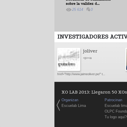
sobre la validez d...
25 614
0
INVESTIGADORES ACTI
joliver
<p><a
href="http://www.jaimeoliver.pe/" t...
XO LAB 2013: Llegaron 50 XOs 
Organizan
Patrocinan
Escuelab Lima
Escuelab lim
OLPC Founda
Tu logo aqui?