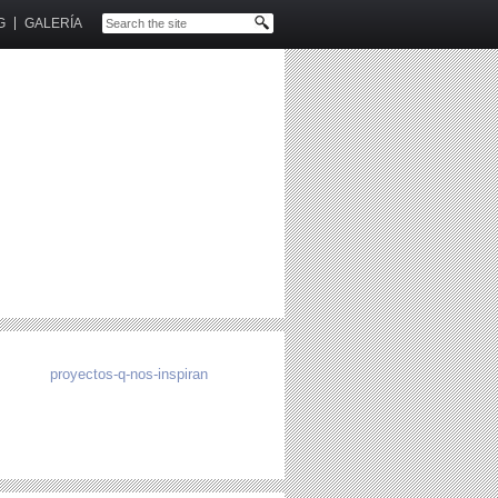
G
GALERÍA
proyectos-q-nos-inspiran