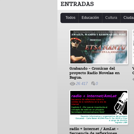
ENTRADAS
Todos
Educación
Cultura
Ciuda
Grabando - Cronicas del
proyecto Radio Novelas en
Bagua.
26 417
0
radio + internet / AmLat -
Secuencia de reflexiones