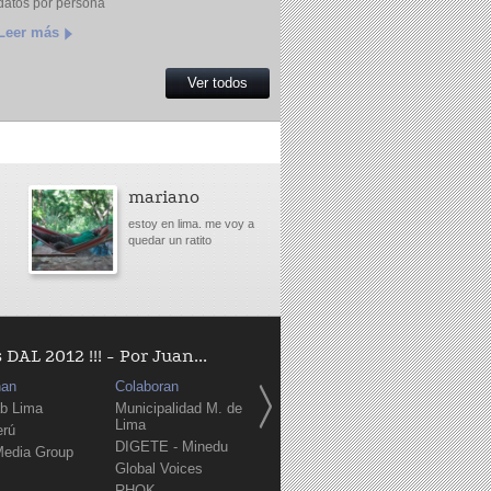
datos por persona
Leer más
Ver todos
mariano
estoy en lima. me voy a
quedar un ratito
AL 2012 !!! - Por Juan...
nan
Colaboran
b Lima
Municipalidad M. de
Lima
erú
DIGETE - Minedu
Media Group
Global Voices
RHOK