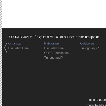
XO LAB 2013: Llegaron 50 XOs a Escuelab! #olpc #...
Organizan
Patrocinan
Colaboran
Escuelab Lima
Escuelab lima
Tu logo aqui?
OLPC Foundation
Tu logo aqui?
Pages
hacia la nube
contacto[@]es