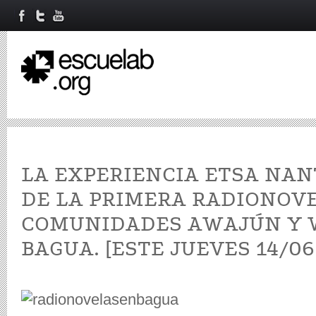
LA EXPERIENCIA ETSA NAN
DE LA PRIMERA RADIONOV
COMUNIDADES AWAJÚN Y 
BAGUA. [ESTE JUEVES 14/0