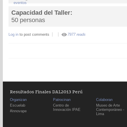
eventos
Capacidad del Taller:
50 personas
Log in
to post comments
7977 reads
Resultados Finales DAL2013 Perú
Organizan
Patrocinan
Colaboran
Escuelab
Centro de
Museo de Arte
Innovación IPAE
Contemporáneo -
#innovape
Lima