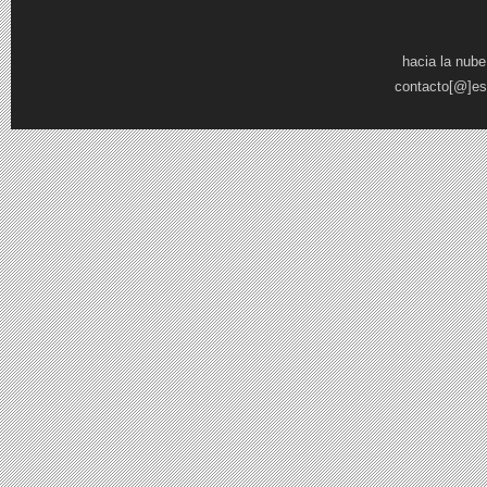
Pages
hacia la nube
contacto[@]es