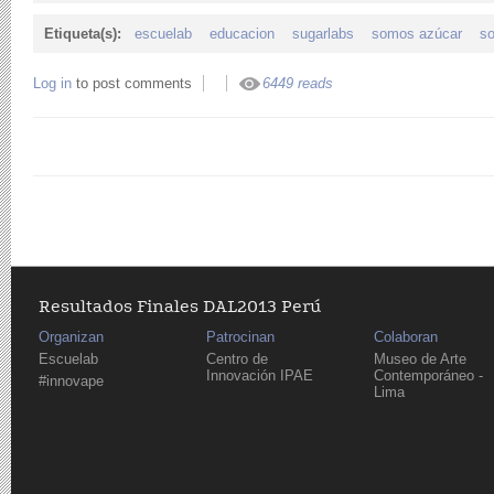
Etiqueta(s):
escuelab
educacion
sugarlabs
somos azúcar
so
Log in
to post comments
6449 reads
Resultados Finales DAL2013 Perú
Organizan
Patrocinan
Colaboran
Escuelab
Centro de
Museo de Arte
Innovación IPAE
Contemporáneo -
#innovape
Lima
Pages