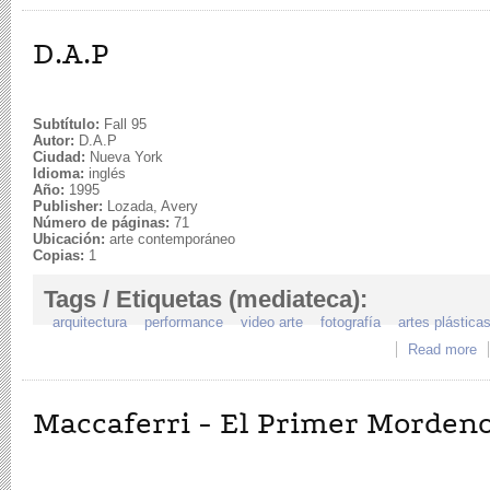
D.A.P
Subtítulo:
Fall 95
Autor:
D.A.P
Ciudad:
Nueva York
Idioma:
inglés
Año:
1995
Publisher:
Lozada, Avery
Número de páginas:
71
Ubicación:
arte contemporáneo
Copias:
1
Tags / Etiquetas (mediateca):
arquitectura
performance
video arte
fotografía
artes plástica
Read more
a
Maccaferri - El Primer Morden