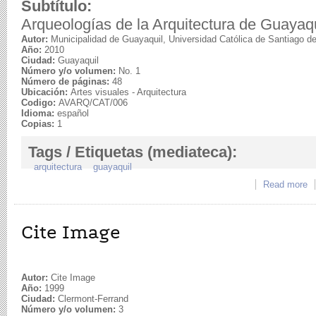
Subtítulo:
Arqueologías de la Arquitectura de Guayaqu
Autor:
Municipalidad de Guayaquil, Universidad Católica de Santiago d
Año:
2010
Ciudad:
Guayaquil
Número y/o volumen:
No. 1
Número de páginas:
48
Ubicación:
Artes visuales - Arquitectura
Codigo:
AVARQ/CAT/006
Idioma:
español
Copias:
1
Tags / Etiquetas (mediateca):
arquitectura
guayaquil
Read more
a
Cite Image
Autor:
Cite Image
Año:
1999
Ciudad:
Clermont-Ferrand
Número y/o volumen:
3