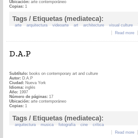
Ubicación:
arte contemporáneo
Copias:
1
Tags / Etiquetas (mediateca):
arte
arquitectura
videoarte
art
architecture
visual culture
Read more
ab
D.A.P
Subtítulo:
books on contemporary art and culture
Autor:
D.A.P
Ciudad:
Nueva York
Idioma:
inglés
Año:
1997
Número de páginas:
17
Ubicación:
arte contemporáneo
Copias:
1
Tags / Etiquetas (mediateca):
arquitectura
musica
fotografía
cine
crítica
Read more
a