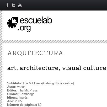
ARQUITECTURA
art, architecture, visual culture
Subtítulo:
The Mit Press(Catálogo bibliográfico)
Autor:
varios
Editor:
The Mit Press
Ciudad:
Cambridge
Idioma:
Inglés
Año:
2005
Número de páginas:
69