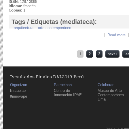
ISSN:
1287-3098
Idioma:
francés
Copias:
1
Tags / Etiquetas (mediateca):
arquitectura
arte contemporáneo
Read more
a
Pages
1
2
3
next ›
la
Resultados Finales DAL2013 Perú
Organizan
Patrocinan
Colaboran
Escuelab
Centro de
Museo de Arte
Innovación IPAE
Contemporáneo -
#innovape
Lima
Pages
hacia la nube