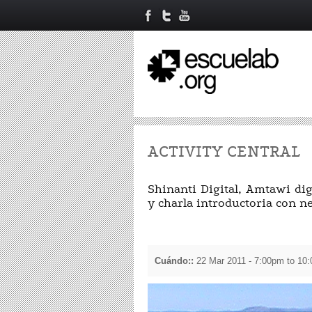
ACTIVITY CENTRAL
Shinanti Digital, Amtawi dig
y charla introductoria con 
Cuándo::
22 Mar 2011 -
7:00pm
to
10