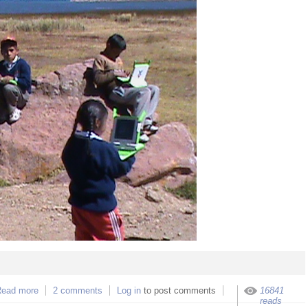
ead more
about Shinanti Digital, Amtawi digital, y Sugar Camp Puno 2011 
2 comments
Log in
to post comments
16841
Presentación del ciclo y charla introductoria con neokinok.tv 
reads