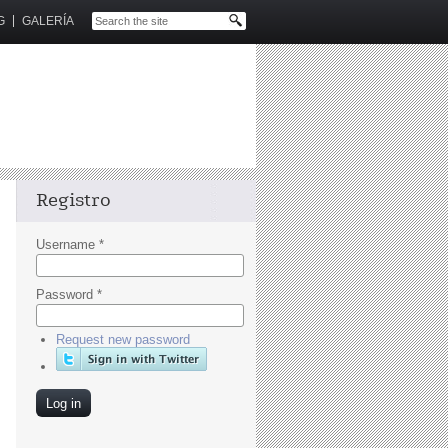
G
GALERÍA
Registro
Username
*
Password
*
Request new password