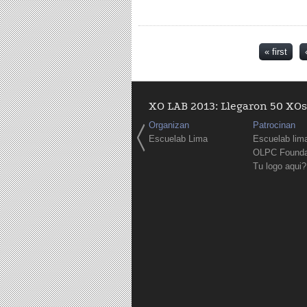
Pages
« first
XO LAB 2013: Llegaron 50 XOs 
Organizan
Patrocinan
Escuelab Lima
Escuelab lim
OLPC Founda
Tu logo aqui?
Pages