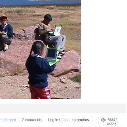
ead more
about Shinanti Digital, Amtawi digital, y Sugar Camp Puno 2011 
2 comments
Log in
to post comments
16841
Presentación del ciclo y charla introductoria con neokinok.tv 
reads