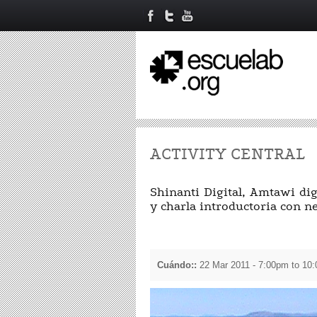
ACTIVITY CENTRAL
Shinanti Digital, Amtawi dig
y charla introductoria con 
Cuándo::
22 Mar 2011 -
7:00pm
to
10