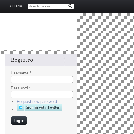
G
GALERÍA
Registro
Username
*
Password
*
Request new password