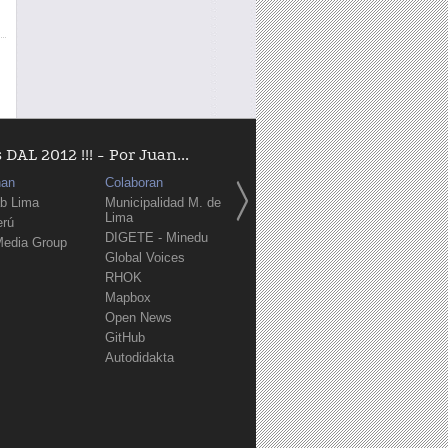
AL 2012 !!! - Por Juan...
nan
Colaboran
b Lima
Municipalidad M. de
Lima
erú
DIGETE - Minedu
Media Group
Global Voices
RHOK
Mapbox
Open News
GitHub
Autodidakta