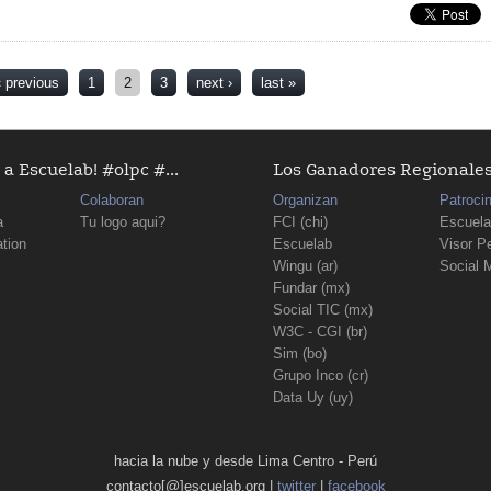
Martes 22 de Marzo 7pm
‹ previous
1
2
3
next ›
last »
a Escuelab! #olpc #...
Los Ganadores Regionales D
Colaboran
Organizan
Patroci
a
Tu logo aqui?
FCI (chi)
Escuela
tion
Escuelab
Visor P
Wingu (ar)
Social 
Fundar (mx)
Social TIC (mx)
W3C - CGI (br)
Sim (bo)
Grupo Inco (cr)
Data Uy (uy)
hacia la nube y desde Lima Centro - Perú
contacto[@]escuelab.org |
twitter
|
facebook