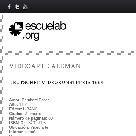
VIDEOARTE ALEMÁN
DEUTSCHER VIDEOKUNSTPREIS 1994
Autor:
Bernhard Fooss
Año:
1994
Editor:
L-BANK
Ciudad:
Alemania
Número de páginas:
80
ISBN:
3-928201-11-5
Ubicación:
Video arte
Idioma:
alemán