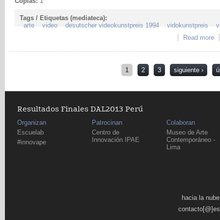
Copias:
1
Tags / Etiquetas (mediateca):
arte
video
desutscher videokunstpreis 1994
vidokunstpreis
v
Read more
a
Páginas
1
2
3
siguiente ›
ú
Resultados Finales DAL2013 Perú
Organizan
Patrocinan
Colaboran
Escuelab
Centro de
Museo de Arte
Innovación IPAE
Contemporáneo -
#innovape
Lima
Páginas
hacia la nube
contacto[@]es