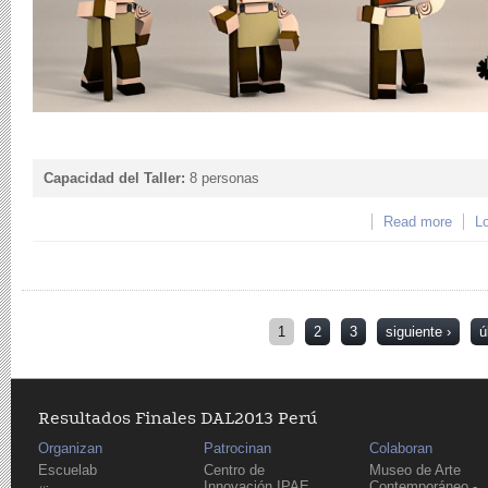
Capacidad del Taller:
8 personas
Read more
about
Lo
Páginas
1
2
3
siguiente ›
ú
Resultados Finales DAL2013 Perú
Organizan
Patrocinan
Colaboran
Escuelab
Centro de
Museo de Arte
Innovación IPAE
Contemporáneo -