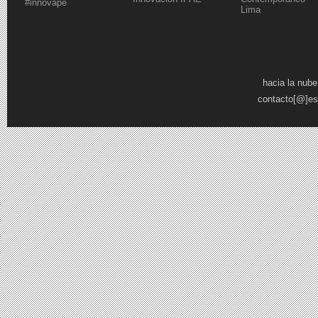
#innovape
Lima
Páginas
hacia la nube
contacto[@]es