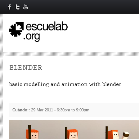
BLENDER
basic modelling and animation with blender
Cuándo::
29 Mar 2011 -
6:30pm
to
9:00pm