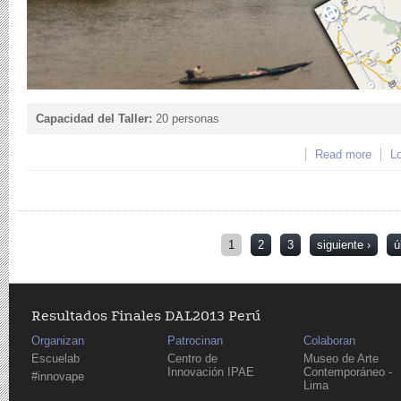
Capacidad del Taller:
20 personas
Read more
about
Lo
selva
Páginas
1
2
3
siguiente ›
ú
Resultados Finales DAL2013 Perú
Organizan
Patrocinan
Colaboran
Escuelab
Centro de
Museo de Arte
Innovación IPAE
Contemporáneo -
#innovape
Lima